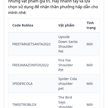
những vật phẩm giá trị. Hãy nhanh tay và lựa
chọn sử dụng để nhận thần phưởng hấp dẫn cho
mình nhé:
Tình
Code Roblox
Vật phẩm
trạng
Upside
Down Santa
FREETARGETSANTA2022
Mới
Shoulder
Pet
Fire Fox
FREEAMAZONFOX2022
Shoulder
Mới
Pet
Spider Cola
SPIDERCOLA
shoulder
Mới
pet
The Bird
Says
TWEETROBLOX
Mới
shoulder