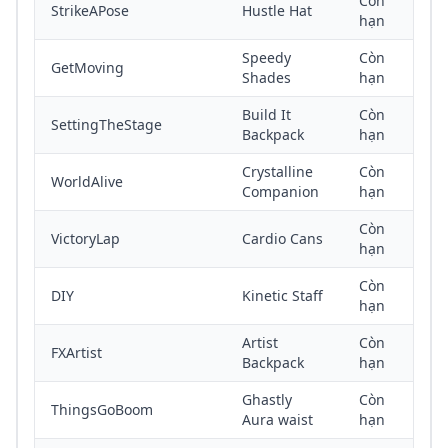
Còn
StrikeAPose
Hustle Hat
hạn
Speedy
Còn
GetMoving
Shades
hạn
Build It
Còn
SettingTheStage
Backpack
hạn
Crystalline
Còn
WorldAlive
Companion
hạn
Còn
VictoryLap
Cardio Cans
hạn
Còn
DIY
Kinetic Staff
hạn
Artist
Còn
FXArtist
Backpack
hạn
Ghastly
Còn
ThingsGoBoom
Aura waist
hạn