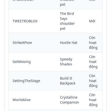
pet
The Bird
Says
TWEETROBLOX
Mới
shoulder
pet
Còn
StrikeAPose
Hustle Hat
hoạt
động
Còn
Speedy
GetMoving
hoạt
Shades
động
Còn
Build It
SettingTheStage
hoạt
Backpack
động
Còn
Crystalline
WorldAlive
hoạt
Companion
động