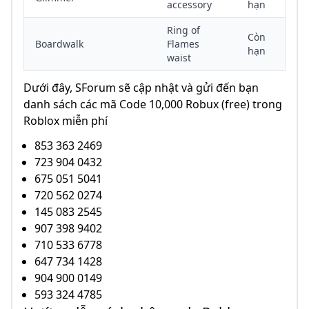
accessory
hạn
Ring of
Còn
Boardwalk
Flames
hạn
waist
Dưới đây, SForum sẽ cập nhật và gửi đến bạn
danh sách các mã Code 10,000 Robux (free) trong
Roblox miễn phí
853 363 2469
723 904 0432
675 051 5041
720 562 0274
145 083 2545
907 398 9402
710 533 6778
647 734 1428
904 900 0149
593 324 4785