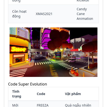
động
RickRoll
Candy
Còn hoạt
XMAS2021
Cane
động
Animation
Code Super Evolution
Tình
Code
Vật phẩm
trạng
Mới
FREEZA
Quà ngẫu nhiên