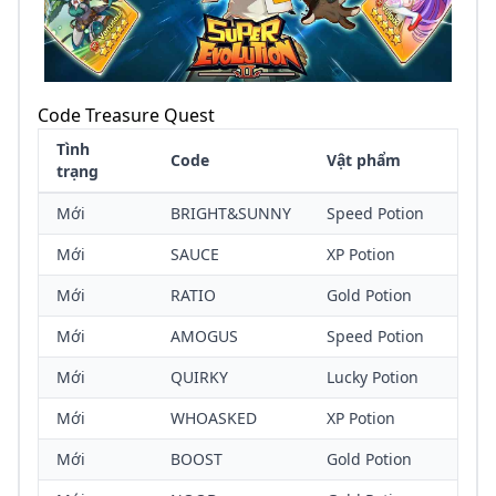
Code Treasure Quest
Tình
Code
Vật phẩm
trạng
Mới
BRIGHT&SUNNY
Speed Potion
Mới
SAUCE
XP Potion
Mới
RATIO
Gold Potion
Mới
AMOGUS
Speed Potion
Mới
QUIRKY
Lucky Potion
Mới
WHOASKED
XP Potion
Mới
BOOST
Gold Potion