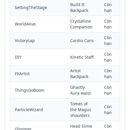
Build It
Còn
SettingTheStage
Backpack
hạn
Crystalline
Còn
WorldAlive
Companion
hạn
Còn
VictoryLap
Cardio Cans
hạn
Còn
DIY
Kinetic Staff
hạn
Artist
Còn
FXArtist
Backpack
hạn
Ghastly
Còn
ThingsGoBoom
Aura waist
hạn
Tomes of
Còn
ParticleWizard
the Magus
hạn
shoulders
Head Slime
Còn
Glimmer