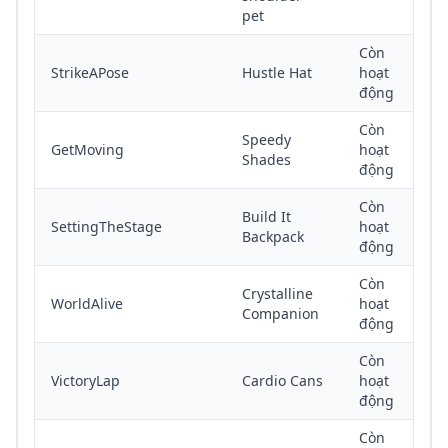
pet
Còn
StrikeAPose
Hustle Hat
hoạt
động
Còn
Speedy
GetMoving
hoạt
Shades
động
Còn
Build It
SettingTheStage
hoạt
Backpack
động
Còn
Crystalline
WorldAlive
hoạt
Companion
động
Còn
VictoryLap
Cardio Cans
hoạt
động
Còn