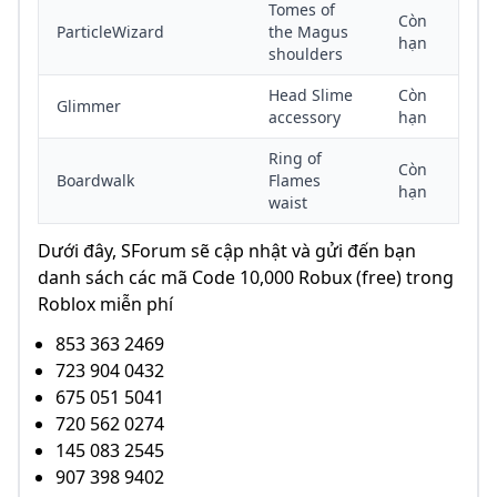
Tomes of
Còn
ParticleWizard
the Magus
hạn
shoulders
Head Slime
Còn
Glimmer
accessory
hạn
Ring of
Còn
Boardwalk
Flames
hạn
waist
Dưới đây, SForum sẽ cập nhật và gửi đến bạn
danh sách các mã Code 10,000 Robux (free) trong
Roblox miễn phí
853 363 2469
723 904 0432
675 051 5041
720 562 0274
145 083 2545
907 398 9402