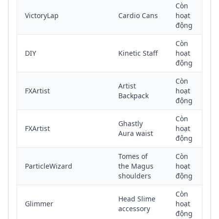
Còn
VictoryLap
Cardio Cans
hoạt
động
Còn
DIY
Kinetic Staff
hoạt
động
Còn
Artist
FXArtist
hoạt
Backpack
động
Còn
Ghastly
FXArtist
hoạt
Aura waist
động
Tomes of
Còn
ParticleWizard
the Magus
hoạt
shoulders
động
Còn
Head Slime
Glimmer
hoạt
accessory
động