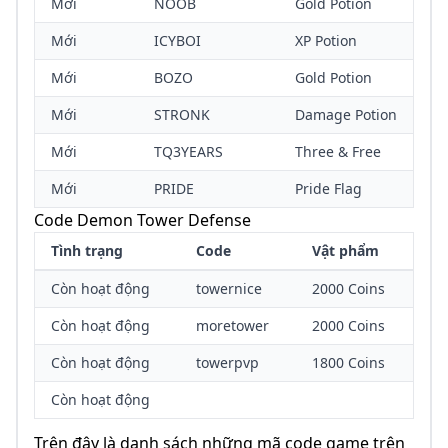
Mới
NOOB
Gold Potion
Mới
ICYBOI
XP Potion
Mới
BOZO
Gold Potion
Mới
STRONK
Damage Potion
Mới
TQ3YEARS
Three & Free
Mới
PRIDE
Pride Flag
Code Demon Tower Defense
Tình trạng
Code
Vật phẩm
Còn hoạt động
towernice
2000 Coins
Còn hoạt động
moretower
2000 Coins
Còn hoạt động
towerpvp
1800 Coins
Còn hoạt động
Trên đây là danh sách những mã code game trên