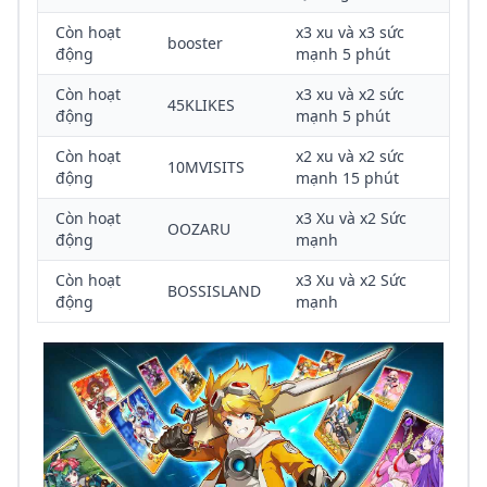
Còn hoạt
x3 xu và x3 sức
booster
động
mạnh 5 phút
Còn hoạt
x3 xu và x2 sức
45KLIKES
động
mạnh 5 phút
Còn hoạt
x2 xu và x2 sức
10MVISITS
động
mạnh 15 phút
Còn hoạt
x3 Xu và x2 Sức
OOZARU
động
mạnh
Còn hoạt
x3 Xu và x2 Sức
BOSSISLAND
động
mạnh