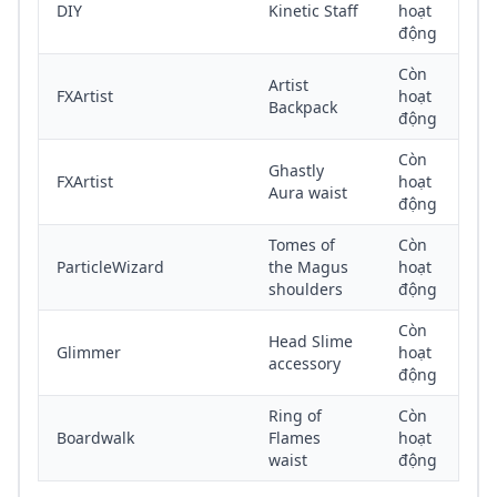
DIY
Kinetic Staff
hoạt
động
Còn
Artist
FXArtist
hoạt
Backpack
động
Còn
Ghastly
FXArtist
hoạt
Aura waist
động
Tomes of
Còn
ParticleWizard
the Magus
hoạt
shoulders
động
Còn
Head Slime
Glimmer
hoạt
accessory
động
Ring of
Còn
Boardwalk
Flames
hoạt
waist
động