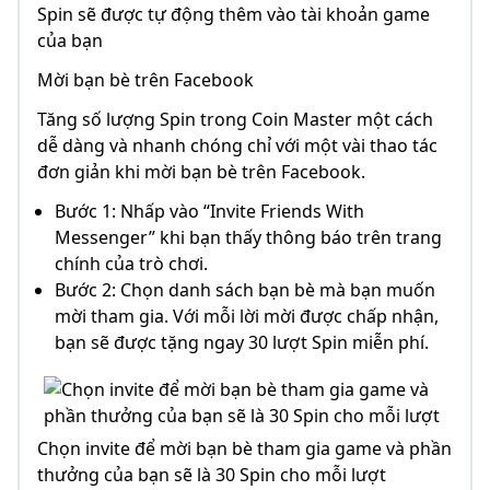
Spin sẽ được tự động thêm vào tài khoản game
của bạn
Mời bạn bè trên Facebook
Tăng số lượng Spin trong Coin Master một cách
dễ dàng và nhanh chóng chỉ với một vài thao tác
đơn giản khi mời bạn bè trên Facebook.
Bước 1: Nhấp vào “Invite Friends With
Messenger” khi bạn thấy thông báo trên trang
chính của trò chơi.
Bước 2: Chọn danh sách bạn bè mà bạn muốn
mời tham gia. Với mỗi lời mời được chấp nhận,
bạn sẽ được tặng ngay 30 lượt Spin miễn phí.
Chọn invite để mời bạn bè tham gia game và phần
thưởng của bạn sẽ là 30 Spin cho mỗi lượt