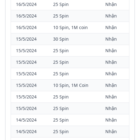
16/5/2024
25 Spin
Nhận
16/5/2024
25 Spin
Nhận
16/5/2024
10 Spin, 1M coin
Nhận
15/5/2024
30 Spin
Nhận
15/5/2024
25 Spin
Nhận
15/5/2024
25 Spin
Nhận
15/5/2024
25 Spin
Nhận
15/5/2024
10 Spin, 1M Coin
Nhận
15/5/2024
25 Spin
Nhận
15/5/2024
25 Spin
Nhận
14/5/2024
25 Spin
Nhận
14/5/2024
25 Spin
Nhận