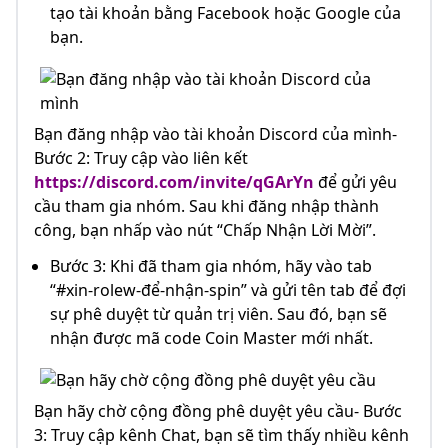
tạo tài khoản bằng Facebook hoặc Google của
bạn.
Bạn đăng nhập vào tài khoản Discord của mình-
Bước 2: Truy cập vào liên kết
https://discord.com/invite/qGArYn
để gửi yêu
cầu tham gia nhóm. Sau khi đăng nhập thành
công, bạn nhấp vào nút “Chấp Nhận Lời Mời”.
Bước 3: Khi đã tham gia nhóm, hãy vào tab
“#xin-rolew-để-nhận-spin” và gửi tên tab để đợi
sự phê duyệt từ quản trị viên. Sau đó, bạn sẽ
nhận được mã code Coin Master mới nhất.
Bạn hãy chờ cộng đồng phê duyệt yêu cầu- Bước
3: Truy cập kênh Chat, bạn sẽ tìm thấy nhiều kênh