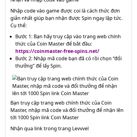
Nhập code vào game được coi là cách thức đơn
giản nhất giúp bạn nhận được Spin ngay lập tức.
Cụ thể:
Bước 1: Bạn hãy truy cập vào trang web chính
thức của Coin Master để bắt đầu:
https://coinmaster-free-spins.net/
Bước 2: Nhập mã code bạn đã có rồi chọn “đổi
thưởng” để lấy Spin.
Bạn truy cập trang web chính thức của Coin
Master, nhập mã code và đổi thưởng để nhận lên
tới 1000 Spin link Coin Master
Nhận qua link trong trang Levvvel