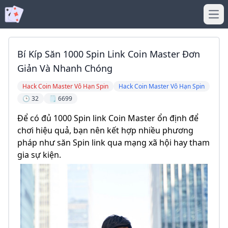
Ope
Bí Kíp Săn 1000 Spin Link Coin Master Đơn
Giản Và Nhanh Chóng
Hack Coin Master Vô Hạn Spin
Hack Coin Master Vô Hạn Spin
🕒 32
🗒️ 6699
Để có đủ 1000 Spin link Coin Master ổn định để
chơi hiệu quả, bạn nên kết hợp nhiều phương
pháp như săn Spin link qua mạng xã hội hay tham
gia sự kiện.