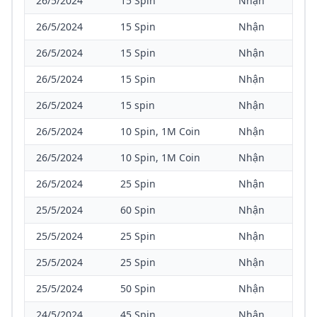
26/5/2024
15 Spin
Nhận
26/5/2024
15 Spin
Nhận
26/5/2024
15 Spin
Nhận
26/5/2024
15 Spin
Nhận
26/5/2024
15 spin
Nhận
26/5/2024
10 Spin, 1M Coin
Nhận
26/5/2024
10 Spin, 1M Coin
Nhận
26/5/2024
25 Spin
Nhận
25/5/2024
60 Spin
Nhận
25/5/2024
25 Spin
Nhận
25/5/2024
25 Spin
Nhận
25/5/2024
50 Spin
Nhận
24/5/2024
45 Spin
Nhận