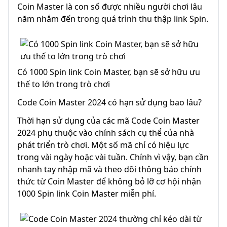
Coin Master là con số được nhiều người chơi lâu
năm nhắm đến trong quá trình thu thập link Spin.
Có 1000 Spin link Coin Master, bạn sẽ sở hữu ưu
thế to lớn trong trò chơi
Code Coin Master 2024 có hạn sử dụng bao lâu?
Thời hạn sử dụng của các mã Code Coin Master
2024 phụ thuộc vào chính sách cụ thể của nhà
phát triển trò chơi. Một số mã chỉ có hiệu lực
trong vài ngày hoặc vài tuần. Chính vì vậy, bạn cần
nhanh tay nhập mã và theo dõi thông báo chính
thức từ Coin Master để không bỏ lỡ cơ hội nhận
1000 Spin link Coin Master miễn phí.