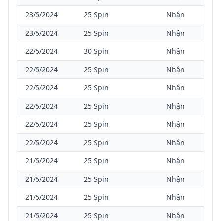
23/5/2024
25 Spin
Nhận
23/5/2024
25 Spin
Nhận
22/5/2024
30 Spin
Nhận
22/5/2024
25 Spin
Nhận
22/5/2024
25 Spin
Nhận
22/5/2024
25 Spin
Nhận
22/5/2024
25 Spin
Nhận
22/5/2024
25 Spin
Nhận
21/5/2024
25 Spin
Nhận
21/5/2024
25 Spin
Nhận
21/5/2024
25 Spin
Nhận
21/5/2024
25 Spin
Nhận