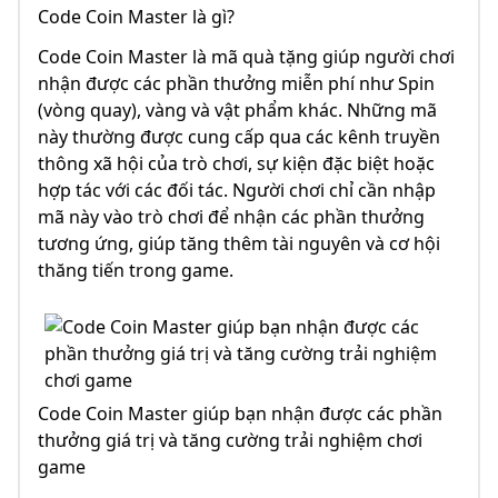
Code Coin Master là gì?
Code Coin Master là mã quà tặng giúp người chơi
nhận được các phần thưởng miễn phí như Spin
(vòng quay), vàng và vật phẩm khác. Những mã
này thường được cung cấp qua các kênh truyền
thông xã hội của trò chơi, sự kiện đặc biệt hoặc
hợp tác với các đối tác. Người chơi chỉ cần nhập
mã này vào trò chơi để nhận các phần thưởng
tương ứng, giúp tăng thêm tài nguyên và cơ hội
thăng tiến trong game.
Code Coin Master giúp bạn nhận được các phần
thưởng giá trị và tăng cường trải nghiệm chơi
game