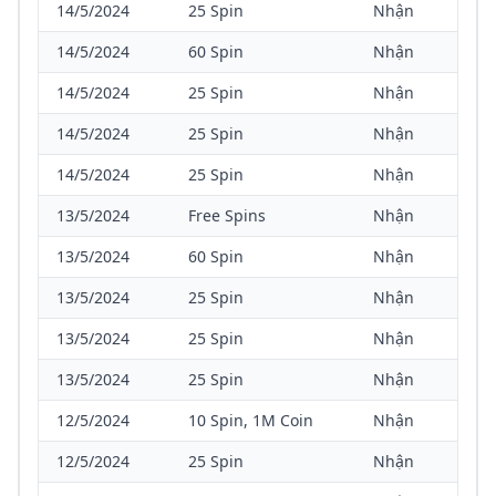
14/5/2024
25 Spin
Nhận
14/5/2024
60 Spin
Nhận
14/5/2024
25 Spin
Nhận
14/5/2024
25 Spin
Nhận
14/5/2024
25 Spin
Nhận
13/5/2024
Free Spins
Nhận
13/5/2024
60 Spin
Nhận
13/5/2024
25 Spin
Nhận
13/5/2024
25 Spin
Nhận
13/5/2024
25 Spin
Nhận
12/5/2024
10 Spin, 1M Coin
Nhận
12/5/2024
25 Spin
Nhận