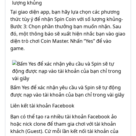
Tại giao diện app, bạn hãy lựa chọn các phương
thức tùy ý để nhận Spin Coin với số lượng khủng-
Bước 3: Chọn phần thưởng bạn muốn nhận. Sau
đó, một thông báo sẽ xuất hiện nhắc bạn vào giao
diện trò chơi Coin Master. Nhấn “Yes” để vào
game.
Bấm Yes để xác nhận yêu cầu và Spin sẽ tự động
được nạp vào tài khoản của bạn chỉ trong vài giây
Liên kết tài khoản Facebook
Bạn có thể tạo ra nhiều tài khoản Facebook ảo
hoặc nick clone để tham gia chơi với tài khoản
khách (Guest). Cứ mỗi lần kết nối tài khoản của