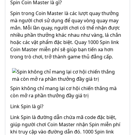
Spin Coin Master là gì?
Spin trong Coin Master là các lượt quay thưởng
mà người chơi sử dụng để quay vòng quay may
mắn. Mỗi lần quay, người chơi có thể nhận được
nhiều phần thưởng khác nhau như vàng, lá chắn
hoặc các vật phẩm đặc biệt. Quay 1000 Spin link
Coin Master miễn phí sẽ giúp bạn tiến xa hơn
trong trò chơi, trở thành game thủ đẳng cấp.
Spin không chỉ mang lại cơ hội chiến thắng mà
còn mở ra phần thưởng đầy giá trị
Link Spin là gì?
Link Spin là đường dẫn chứa mã code đặc biệt,
giúp người chơi Coin Master nhận Spin miễn phí
khi truy cập vào đường dẫn đó. 1000 Spin link