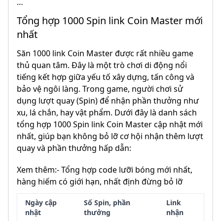
…
Tổng hợp 1000 Spin link Coin Master mới
nhất
Săn 1000 link Coin Master được rất nhiều game
thủ quan tâm. Đây là một trò chơi di động nổi
tiếng kết hợp giữa yếu tố xây dựng, tấn công và
bảo vệ ngôi làng. Trong game, người chơi sử
dụng lượt quay (Spin) để nhận phần thưởng như
xu, lá chắn, hay vật phẩm. Dưới đây là danh sách
tổng hợp 1000 Spin link Coin Master cập nhật mới
nhất, giúp bạn không bỏ lỡ cơ hội nhận thêm lượt
quay và phần thưởng hấp dẫn:
Xem thêm:- Tổng hợp code lưỡi bóng mới nhất,
hàng hiếm có giới hạn, nhất định đừng bỏ lỡ
Ngày cập
Số Spin, phần
Link
nhật
thưởng
nhận