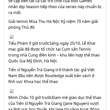
sẽ cập bến tất cả các trò chơi của Riot Games
nhân dịp Season tiếp theo của series này chuẩn bị
ra mắt.
Giải tennis Mùa Thu Hà Nội: Kỷ niệm 70 năm giải
phóng Thủ đô
Tiểu Phàm 9 giờ trướcSáng ngày 25/10, Lễ Khai
mạc giải đã được tổ chức tại Cụm sân Tennis
trong nhà Cung điền kinh – khu liên hợp thể thao
Quốc Gia Mỹ Đình, Hà Nội.
Tiến sĩ Nguyễn Trà Giang trở thành tác giả Việt
Nam đầu tiên được Routledge xuất bản sách ở
lĩnh vực Khoa học thể thao
Minh Châu 10 giờ trướcĐam mê giáo dục thể thao
của Tiến sĩ Nguyễn Trà Giang (Jane Nguyen) vượt
xa lĩnh vực học thuật, khi Jane tin rằng hoạt động