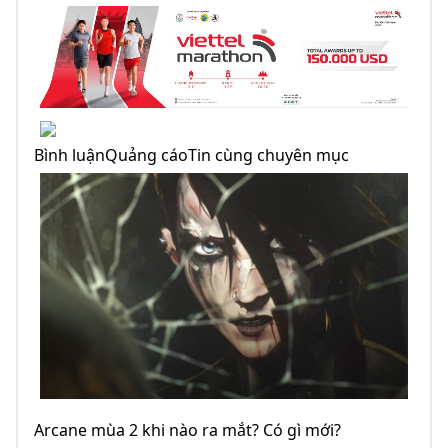
Bình luậnQuảng cáoTin cùng chuyên mục
Arcane mùa 2 khi nào ra mắt? Có gì mới?