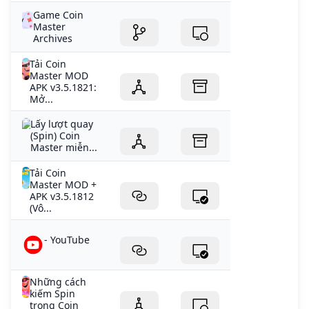
Game Coin
Master
Archives
Tải Coin
Master MOD
APK v3.5.1821:
Mở...
Lấy lượt quay
(Spin) Coin
Master miễn...
Tải Coin
Master MOD +
APK v3.5.1812
(Vô...
- YouTube
Những cách
kiếm Spin
trong Coin