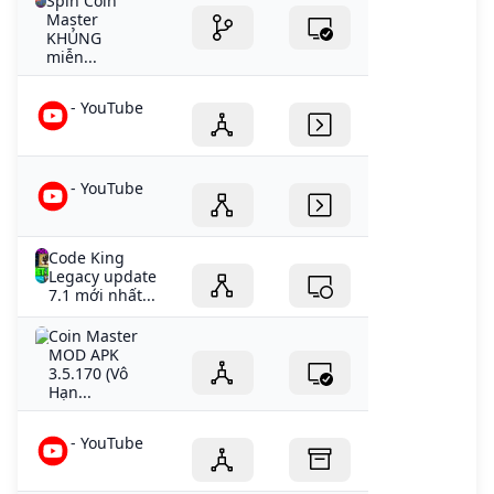
Spin Coin
Master
KHỦNG
miễn...
- YouTube
- YouTube
Code King
Legacy update
7.1 mới nhất...
Coin Master
MOD APK
3.5.170 (Vô
Hạn...
- YouTube