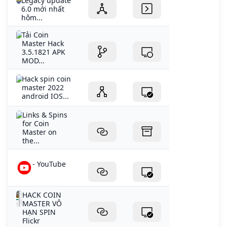
Legacy update
6.0 mới nhất
hôm...
Tải Coin
Master Hack
3.5.1821 APK
MOD...
Hack spin coin
master 2022
android IOS...
‎Links & Spins
for Coin
Master on
the...
- YouTube
HACK COIN
MASTER VÔ
HẠN SPIN
Flickr