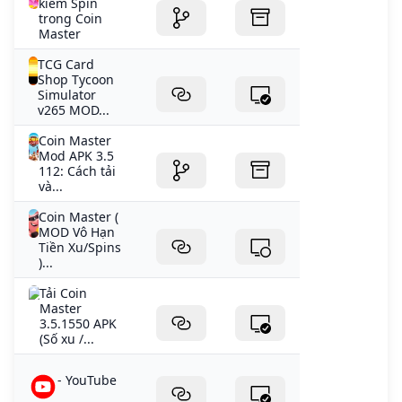
kiếm Spin
trong Coin
Master
TCG Card
Shop Tycoon
Simulator
v265 MOD...
Coin Master
Mod APK 3.5
112: Cách tải
và...
Coin Master (
MOD Vô Hạn
Tiền Xu/Spins
)...
Tải Coin
Master
3.5.1550 APK
(Số xu /...
- YouTube