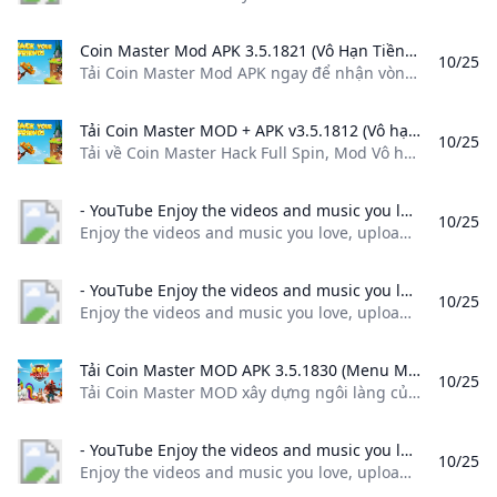
Coin Master Mod APK 3.5.1821 (Vô Hạn Tiền) Tải xuống miễn phí Tải Coin Master Mod APK ngay để nhận vòng quay miễn phí xây dựng ngôi làng của riêng bạn và tấn công bạn bè! Trò chơi giải trí miễn phí số 1 Việt Nam.
10/25
Tải Coin Master Mod APK ngay để nhận vòng quay miễn phí, xây dựng ngôi làng của riêng bạn và tấn công bạn bè! Trò chơi giải trí miễn phí số 1 Việt Nam. Casual Coin Master APK một trò chơi độc đáo kết hợp giữa xây dựng làng với chiến lược và may mắn, đã trở thành hiện tượng không thể bỏ qua trong cộng đồng game thủ. Người chơi được mời gọi vào một thế giới Viking, nơi mỗi quyết định có thể dẫn đến sự thịnh vượng hoặc sự suy tàn của làng của họ.
Tải Coin Master MOD + APK v3.5.1812 (Vô hạn tiền Full Spin) - MODPURE Tải về Coin Master Hack Full Spin Mod Vô hạn tiền tại đây. Coin Master là tựa game casual thú vị với hệ thống gameplay mới mẻ cùng hàng loạt tính năng đặc biệt.
10/25
Tải về Coin Master Hack Full Spin, Mod Vô hạn tiền tại đây. Coin Master là tựa game casual thú vị với hệ thống gameplay mới mẻ cùng hàng loạt tính năng đặc biệt. Tên Coin Master Phát hành Moon Active Phiên bản 3.5.1812 Chuyên mục Thông thường Kích thước 114 Mb Yêu cầu Android 6.0 + Tính năng MOD Vô hạn tiền, Full Spin Get it On Khám phá bài viết Coin Master là tựa game casual thú vị với hệ thống gameplay mới mẻ cùng hàng loạt tính năng đặc biệt.
- YouTube Enjoy the videos and music you love upload original content and share it all with friends family and the world on YouTube.
10/25
Enjoy the videos and music you love, upload original content, and share it all with friends, family, and the world on YouTube.
- YouTube Enjoy the videos and music you love upload original content and share it all with friends family and the world on YouTube.
10/25
Enjoy the videos and music you love, upload original content, and share it all with friends, family, and the world on YouTube.
Tải Coin Master MOD APK 3.5.1830 (Menu Mở khóa) Tải Coin Master MOD xây dựng ngôi làng của bạn và cướp tài sản từ những người chơi khác vô cùng vui nhộn. Cùng kết nối với bạn bè ngay tại Coin Master!
10/25
Tải Coin Master MOD xây dựng ngôi làng của bạn và cướp tài sản từ những người chơi khác vô cùng vui nhộn. Cùng kết nối với bạn bè ngay tại Coin Master! Cập nhật 24/10/2024 (2 ngày trước) Download Tên Coin Master APK Nhà Phát Hành Moon Active Phiên Bản 3.5.1830 Kích Thước 37M Thể Loại Casual Tính năng MOD Menu, Mở khóa Hỗ Trợ Android 4.1+ Cài đặt trên Google Play Coin Master MOD APK (Menu, Mở khóa) cho người chơi xây dựng ngôi làng của mình nhờ việc quay số và cướp bóc.
- YouTube Enjoy the videos and music you love upload original content and share it all with friends family and the world on YouTube.
10/25
Enjoy the videos and music you love, upload original content, and share it all with friends, family, and the world on YouTube.