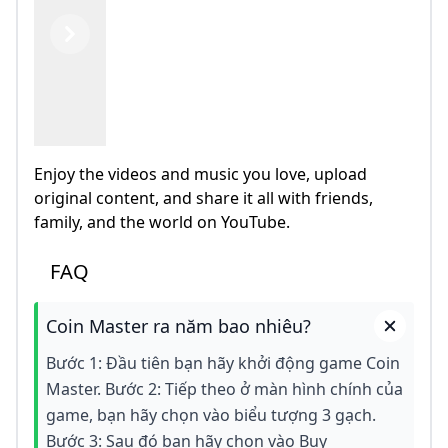
Previous
Next
Enjoy the videos and music you love, upload
original content, and share it all with friends,
family, and the world on YouTube.
FAQ
Coin Master ra năm bao nhiêu?
Bước 1: Đầu tiên bạn hãy khởi động game Coin
Master. Bước 2: Tiếp theo ở màn hình chính của
game, bạn hãy chọn vào biểu tượng 3 gạch.
Bước 3: Sau đó bạn hãy chọn vào Buy