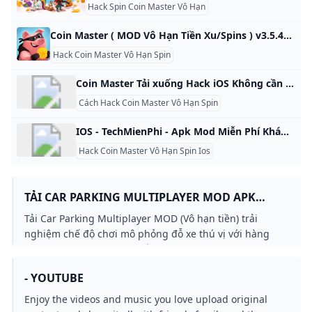
Hack Spin Coin Master Vô Hạn
Coin Master ( MOD Vô Hạn Tiền Xu/Spins ) v3.5.461 APK Sở hữu lối chơi vui nhộn, giúp người chơi kết nối tốt nhất với bạn bè. Coin Master chính là cái tên đang hot nhất hiện nay. Trở thành trend đang được giới trẻ vô cùng ưa thích Phiên bản 3.5.461 Dung lượng 59M Cài trên Hỗ trợ Android 4.4 Sở hữu lối chơi vui nhộn, giúp người chơi kết nối tốt nhất với bạn bè. Coin Master chính là cái tên đang hot nhất hiện nay.
Hack Coin Master Vô Hạn Spin
Coin Master Tải xuống Hack iOS Không cần bẻ khóa - Panda Helper Tải xuống miễn phí Coin Master Hack 100% hoạt động mà không cần jailbreak và hoạt động trên thiết bị iOS - Thêm ứng dụng trong Panda Helper. Làm sạch tất cả- kích thước: 272 MB Phiên bản: 3.5.1822 Cập nhật: 2024-10-25 Cài đặt bởi Panda Helper Tăng tốc nó đang hoạt động! Sử dụng tốc độ v2.0 Tính năng Hack:- MỞ KHÓA THẺ QUÀ TẶNG Coin Master Hướng dẫn hack Tính năng Hack: - MỞ KHÓA THẺ QUÀ TẶNG
Cách Hack Coin Master Vô Hạn Spin
IOS - TechMienPhi - Apk Mod Miễn Phí Khám phá những ứng dụng và thủ thuật iOS mới nhất trên Techmienphi.com. Cập nhật phần mềm miễn phí, hướng dẫn tối ưu hóa iPhone và iPad chi tiết. Giải đáp: Telegram X Là Gì? Telegram X khác gì so với Telegram?17 giờ ago Hướng dẫn cách tạo Boomerang từ video có sẵn chi tiết nhất2 ngày ago iOS 18.1 – Bản cập nhật mới cùng nhiều tính năng vượt trội2 ngày ago Giải đáp: Đổi tên gợi nhớ trên Zalo người kia có biết không?
Hack Coin Master Vô Hạn Spin Ios
TẢI CAR PARKING MULTIPLAYER MOD APK
4.8.22.3 (MENU/VÔ HẠN TIỀN/VÀNG/MỞ KHÓA
Tải Car Parking Multiplayer MOD (Vô hạn tiền) trải
TẤT CẢ)
nghiệm chế độ chơi mô phỏng đỗ xe thú vị với hàng
nghìn người chơi khác khắp thế giới.
- YOUTUBE
Enjoy the videos and music you love upload original