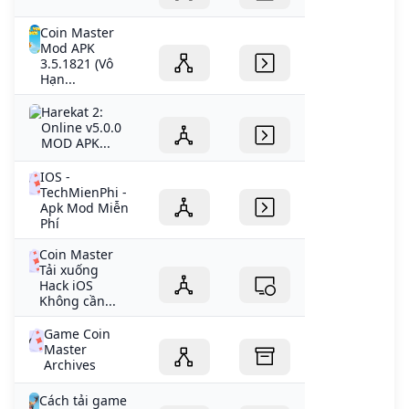
Coin Master
Mod APK
3.5.1821 (Vô
Hạn...
Harekat 2:
Online v5.0.0
MOD APK...
IOS -
TechMienPhi -
Apk Mod Miễn
Phí
Coin Master
Tải xuống
Hack iOS
Không cần...
Game Coin
Master
Archives
Cách tải game