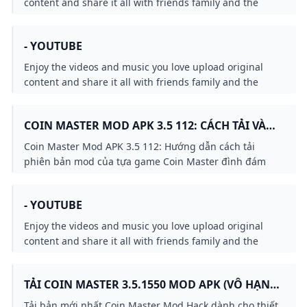
content and share it all with friends family and the
world on YouTube.
- YOUTUBE
Enjoy the videos and music you love upload original
content and share it all with friends family and the
world on YouTube.
COIN MASTER MOD APK 3.5 112: CÁCH TẢI VÀ
NHỮNG ĐIỀU CẦN BIẾT
Coin Master Mod APK 3.5 112: Hướng dẫn cách tải
phiên bản mod của tựa game Coin Master đình đám
trên Facebook trong suốt thời gian qua.
- YOUTUBE
Enjoy the videos and music you love upload original
content and share it all with friends family and the
world on YouTube.
TẢI COIN MASTER 3.5.1550 MOD APK (VÔ HẠN
TIỀN XU/ VÒNG QUAY)
Tải bản mới nhất Coin Master Mod Hack dành cho thiết