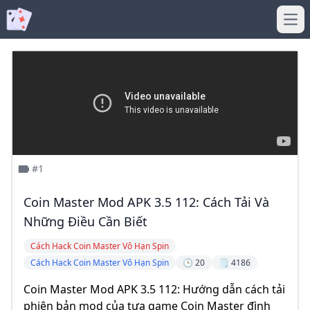
Ope
#1
Coin Master Mod APK 3.5 112: Cách Tải Và
Những Điều Cần Biết
Cách Hack Coin Master Vô Hạn Spin
Cách Hack Coin Master Vô Hạn Spin
🕒 20
🗒️ 4186
Coin Master Mod APK 3.5 112: Hướng dẫn cách tải
phiên bản mod của tựa game Coin Master đình