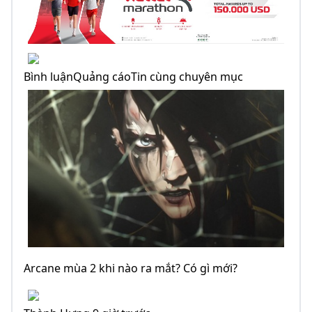
Bình luậnQuảng cáoTin cùng chuyên mục
Arcane mùa 2 khi nào ra mắt? Có gì mới?