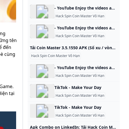
- YouTube Enjoy the videos and music you love, upload original content, and share it all with friends, family, and the world on YouTube.
Hack Spin Coin Master Vô Hạn
- YouTube Enjoy the videos and music you love, upload original content, and share it all with friends, family, and the world on YouTube.
ong
Hack Spin Coin Master Vô Hạn
hững tên
ể đến
Tải Coin Master 3.5.1550 APK (Số xu / vòng quay không giới hạn) Tải Coin Master APK 3.5.1550 với tính năng Số xu / vòng quay không giới hạn cho tất cả điện thoại Android. Hãy cũng trải nghiệm bản hack Coin Master an toàn và 100% miễn phí tại {siteName} 0★ Tên Coin Master Thể loại Casual Nhà phát triển Moon Active Kích thước 75.0Mb Phiên bản mới nhất 3.5.1550 Thông tin mod Số xu / vòng quay không giới hạn Cập nhật Tháng giêng 18, 2024 (9 tháng trước) Tải về APK (75.
bè cùng
Hack Spin Coin Master Vô Hạn
- YouTube Enjoy the videos and music you love, upload original content, and share it all with friends, family, and the world on YouTube.
Hack Spin Coin Master Vô Hạn
 Game.
TikTok - Make Your Day
iện tại
Hack Spin Coin Master Vô Hạn
TikTok - Make Your Day
Hack Spin Coin Master Vô Hạn
Apk Combo on LinkedIn: Tải Hack Coin Master Mod Apk (Vô hạn spin) mới nhất 2024… Tải Hack Coin Master Mod Apk (Vô hạn spin) mới nhất 2024 https://lnkd.in/etJfXpca Vàng Không Giới Hạn Trong Hack Coin Master Spin Vô Hạn Trong Hack Coin… Apk Combo Student at University Of Economics Ho Chi Minh City 6mo - Report this post Tải Hack Coin Master Mod Apk (Vô hạn spin) mới nhất 2024 https://lnkd.in/etJfXpca Vàng Không Giới Hạn Trong Hack Coin Master Spin Vô Hạn Trong Hack Coin Master Xu Không Giới Hạn Tăng Phần Thưởng Không Có Quảng Cáo Vàng Không Giới Hạn Trong Hack Coin Master Spin Vô Hạn Trong Hack Coin Master Xu Không Giới Hạn Tăng Phần Thưởng Không Có Quảng Cáo Tải từ trang web https://modradar.