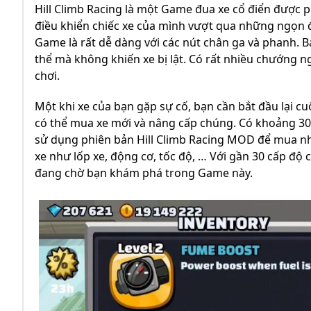
Hill Climb Racing là một Game đua xe cổ điển được p
điều khiển chiếc xe của mình vượt qua những ngọn đ
Game là rất dễ dàng với các nút chân ga và phanh. 
thể mà không khiến xe bị lật. Có rất nhiều chướng 
chơi.
Một khi xe của bạn gặp sự cố, bạn cần bắt đầu lại cu
có thể mua xe mới và nâng cấp chúng. Có khoảng 30
sử dụng phiên bản Hill Climb Racing MOD để mua nh
xe như lốp xe, động cơ, tốc độ, … Với gần 30 cấp độ
đang chờ bạn khám phá trong Game này.