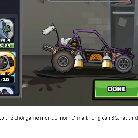
 có thể chơi game mọi lúc mọi nơi mà không cần 3G, rất thí