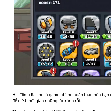
Hill Climb Racing là game offline hoàn toàn nên bạn
để giế.t thời gian những lúc rảnh rỗi.