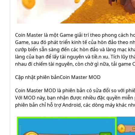
Coin Master là một Game giải trí theo phong cách ho
Game, sau đó phát triển kinh tế của hòn đảo theo n
cướp biển sẵn sàng đến các hòn đảo và làng mạc khá
làng của bạn để lấy tài nguyên và tiề.n xu. Tích lũy
nhau đi chiếm tài nguyên, còn chờ gì nữa, tải game 
Cập nhật phiên bảnCoin Master MOD
Coin Master MOD là phiên bản có sửa đổi so với ph
Với MOD này, bạn nhận được nhiều đặc quyền miễn p
phiên bản chỉ hỗ trợ Android, các dòng máy khác như