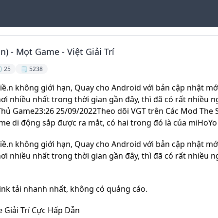
) - Mọt Game - Việt Giải Trí
 25
🗒️ 5238
.n không giới hạn, Quay cho Android với bản cập nhật mớ
i nhiều nhất trong thời gian gần đây, thì đã có rất nhiều n
o Thủ Game23:26 25/09/2022Theo dõi VGT trên Các Mod The 
 di động sắp được ra mắt, có hai trong đó là của miHoYo
.n không giới hạn, Quay cho Android với bản cập nhật mớ
i nhiều nhất trong thời gian gần đây, thì đã có rất nhiều n
 link tải nhanh nhất, không có quảng cáo.
e Giải Trí Cực Hấp Dẫn