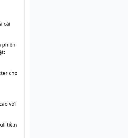
à cài
n phiên
ặt:
ster cho
cao với
l tiề.n