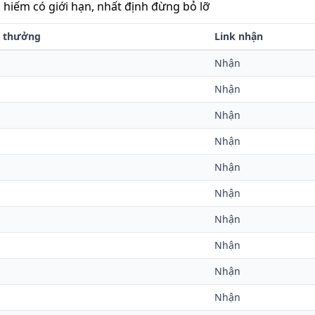
hiếm có giới hạn, nhất định đừng bỏ lỡ
n thưởng
Link nhận
Nhận
Nhận
Nhận
Nhận
Nhận
Nhận
Nhận
Nhận
Nhận
Nhận