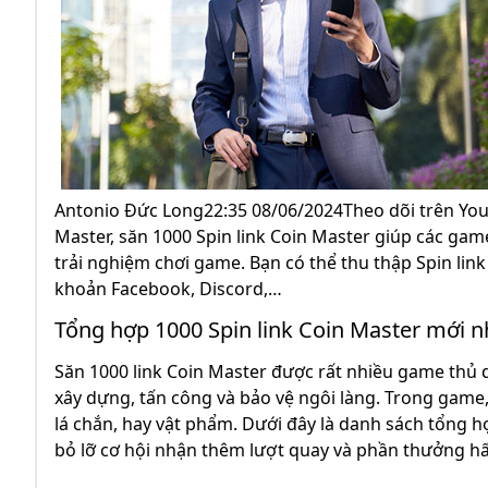
Antonio Đức Long22:35 08/06/2024Theo dõi trên You
Master, săn 1000 Spin link Coin Master giúp các ga
trải nghiệm chơi game. Bạn có thể thu thập Spin li
khoản Facebook, Discord,…
Tổng hợp 1000 Spin link Coin Master mới n
Săn 1000 link Coin Master được rất nhiều game thủ q
xây dựng, tấn công và bảo vệ ngôi làng. Trong game
lá chắn, hay vật phẩm. Dưới đây là danh sách tổng h
bỏ lỡ cơ hội nhận thêm lượt quay và phần thưởng h