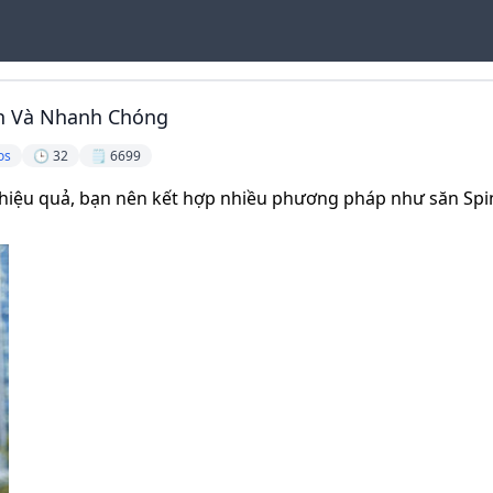
ản Và Nhanh Chóng
os
🕒 32
🗒️ 6699
i hiệu quả, bạn nên kết hợp nhiều phương pháp như săn Spin