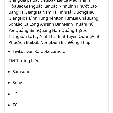
GiangGia LaiBạc LiêuĐắk LắkCà MauKhánh
HòaBắc GiangBắc KạnBắc NinhBình PhướcCao
BằngHà GiangHà NamHà TĩnhHải DươngHậu
GiangHòa BìnhHưng YênKon TumLai ChâuLạng
SơnLào CaiLong AnNinh BìnhNinh ThuậnPhú
YênQuảng BìnhQuảng NamQuảng TrịSóc
TrăngSơn LaTây NinhThái BìnhTuyên QuangVĩnh
PhúcYên BáiĐắk NôngĐiện BiênĐồng Tháp
TiviLoaDàn KaraokeCamera
TiviThương hiệu
Samsung
Sony
LG
TCL