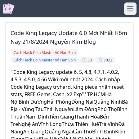
Ope
Code King Legacy Update 6.0 Mới Nhất Hôm
Nay 21/8/2024 Nguyễn Kim Blog
Cách Hack Coin Master Vô Hạn Spin
Cách Hack Coin Master Vô Hạn Spin
🕒 33
🗒️ 7022
‘“Code King Legacy update 6, 5, 4.8, 4.7.1, 4.0.2,
4.5.3, 4.5.0, 4.66 Wiki mới nhất 2024. Cách nhập
Code King Legacy tryhard, king piece nhận reset
stats, FREE Gems, Cash, x2 Exp” ’ TP.HCMHà
NộiBình DươngHải PhòngĐồng NaiQuảng NinhBà
Rịa - Vũng TàuThái NguyênLâm ĐồngPhú ThọBình
ThuậnNam ĐịnhTiền GiangThanh HóaBến
TreNghệ AnVĩnh LongThừa Thiên HuếTrà VinhĐà
NẵngAn GiangQuảng NgãiCần ThơBình ĐịnhKiên