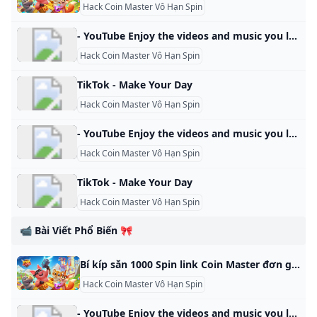
Hack Coin Master Vô Hạn Spin
- YouTube Enjoy the videos and music you love, upload original content, and share it all with friends, family, and the world on YouTube.
Hack Coin Master Vô Hạn Spin
TikTok - Make Your Day
Hack Coin Master Vô Hạn Spin
- YouTube Enjoy the videos and music you love, upload original content, and share it all with friends, family, and the world on YouTube.
Hack Coin Master Vô Hạn Spin
TikTok - Make Your Day
Hack Coin Master Vô Hạn Spin
📹 Bài Viết Phổ Biến 🎀
Bí kíp săn 1000 Spin link Coin Master đơn giản và nhanh chóng Để có đủ 1000 Spin link Coin Master ổn định để chơi hiệu quả, bạn nên kết hợp nhiều phương pháp như săn Spin link qua mạng xã hội hay tham gia sự kiện. Antonio Đức Long22:35 08/06/2024Theo dõi trên Your browser does not support the audio element. Trong game Coin Master, săn 1000 Spin link Coin Master giúp các game thủ có cơ hội nhận được nhiều phần thưởng hấp dẫn, nâng cao trải nghiệm chơi game.
Hack Coin Master Vô Hạn Spin
- YouTube Enjoy the videos and music you love, upload original content, and share it all with friends, family, and the world on YouTube.