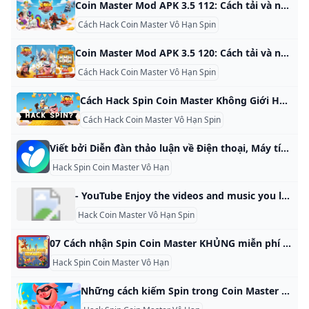
Coin Master Mod APK 3.5 112: Cách tải và những điều cần biết Coin Master Mod APK 3.5 112: Hướng dẫn cách tải phiên bản mod của tựa game Coin Master đình đám trên Facebook trong suốt thời gian qua. Thành Hưngthứ sáu 29-5-2020 10:30:00 +07:000 bình luận|Hướng dẫn cách tải Coin Master Mod APK 3.5 112, phiên bản mod của tựa game Coin Master đình đám trên Facebook trong suốt thời gian qua.Quảng cáo Coin Master là một game online, nơi bạn sẽ phải tấn công và cướp bóc ngôi làng của những người chơi khác từ khắp nơi trên thế giới.
Cách Hack Coin Master Vô Hạn Spin
Coin Master Mod APK 3.5 120: Cách tải và những điều cần biết Coin Master Mod APK 3.5 120: Cập nhật cách tải Coin Master Mod APK 3.5 120 và những thông tin bạn cần biết về bản mod này. Thành Hưngthứ tư 10-6-2020 9:15:00 +07:000 bình luận|Coin Master Mod APK 3.5 120: Cập nhật cách tải Coin Master Mod APK 3.5 120 và những thông tin bạn cần biết về bản mod này.Quảng cáo Để có một ngôi làng đẹp trong Coin Master, người chơi cần sử dụng rất nhiều vàng cho việc nâng cấp.
Cách Hack Coin Master Vô Hạn Spin
Cách Hack Spin Coin Master Không Giới Hạn Mà Game Thủ Không Thể Bỏ Qua Để có thể thỏa sức xây dựng và trang trí ngôi nhà của bản thân cũng như tha hồ “trả đũa” hàng xóm một cách dễ dàng, hãy cùng Mọt tham khảo một số cách hack spin Coin Master không giới hạn trong bài viết hôm nay nhé! - Kênh Tin Game với thông tin mới nhất, đánh giá các Game hay đang chơi, công nghệ Game trong nước và thế giới cực nhanh.
Cách Hack Coin Master Vô Hạn Spin
Viết bởi Diễn đàn thảo luận về Điện thoại, Máy tính, Máy ảnh và các thiết bị Khoa học & Công nghệ.
Hack Spin Coin Master Vô Hạn
- YouTube Enjoy the videos and music you love, upload original content, and share it all with friends, family, and the world on YouTube.
Hack Coin Master Vô Hạn Spin
07 Cách nhận Spin Coin Master KHỦNG miễn phí mỗi ngày Bạn muốn có nhiều spin Coin Master để xây dựng làng nhanh hơn? Khám phá bí quyết nhận spin không giới hạn từ các nguồn uy tín, cập nhật mỗi ngày.
Hack Spin Coin Master Vô Hạn
Những cách kiếm Spin trong Coin Master Cách kiếm Spin trong Coin Master không thiếu, chủ yếu là bạn phải chăm chỉ mới có cơ hội nhận được hàng loạt lượt spin. Quantrimang.com đã tổng hợp các cách giúp bạn nhận được hàng loạt lượt quay Coin Master. Minh Mũm Mĩm 1818Cách kiếm Spin trong Coin Master không thiếu, chủ yếu là bạn phải chăm chỉ mới có cơ hội nhận được hàng loạt lượt spin. Cùng với hàng loạt nhiệm vụ và link nhận spin, bạn sẽ có lượt quay để hoàn thành nhiệm vụ hàng ngày.