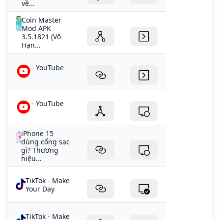
về...
Coin Master
Mod APK
3.5.1821 (Vô
Hạn...
- YouTube
- YouTube
iPhone 15
dùng cổng sạc
gì? Thương
hiệu...
TikTok - Make
Your Day
TikTok - Make