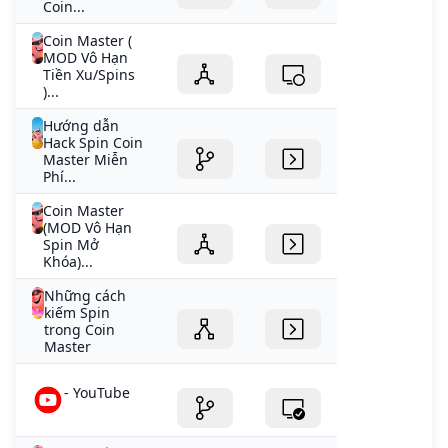
Coin...
Coin Master (
MOD Vô Hạn
Tiền Xu/Spins
)...
Hướng dẫn
Hack Spin Coin
Master Miễn
Phí...
Coin Master
(MOD Vô Hạn
Spin Mở
Khóa)...
Những cách
kiếm Spin
trong Coin
Master
- YouTube