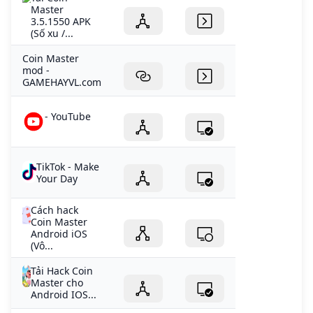
Master
3.5.1550 APK
(Số xu /...
Coin Master
mod -
GAMEHAYVL.com
- YouTube
TikTok - Make
Your Day
Cách hack
Coin Master
Android iOS
(Vô...
Tải Hack Coin
Master cho
Android IOS...