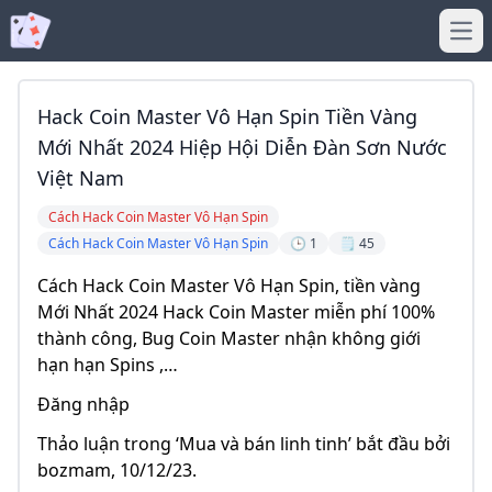
Ope
Hack Coin Master Vô Hạn Spin Tiền Vàng
Mới Nhất 2024 Hiệp Hội Diễn Đàn Sơn Nước
Việt Nam
Cách Hack Coin Master Vô Hạn Spin
Cách Hack Coin Master Vô Hạn Spin
🕒 1
🗒️ 45
Cách Hack Coin Master Vô Hạn Spin, tiền vàng
Mới Nhất 2024 Hack Coin Master miễn phí 100%
thành công, Bug Coin Master nhận không giới
hạn hạn Spins ,…
Đăng nhập
Thảo luận trong ‘Mua và bán linh tinh’ bắt đầu bởi
bozmam, 10/12/23.