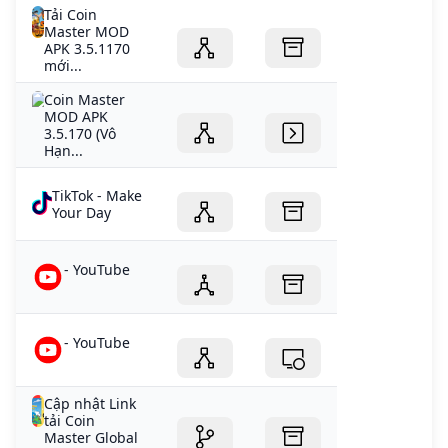
Tải Coin
Master MOD
APK 3.5.1170
mới...
Coin Master
MOD APK
3.5.170 (Vô
Hạn...
TikTok - Make
Your Day
- YouTube
- YouTube
Cập nhật Link
tải Coin
Master Global