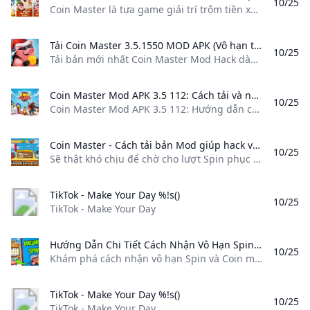
10/25
Coin Master là tựa game giải trí trộm tiền xu thú vị với hơn 100 triệu lượt tải. Cùng tìm cách tải Mod Coin Master vô hạn vòng quay nhé. Tải Coin Master Mod APK v3.5.1390 Full Tiền Xu, Vô Hạn Spin Miễn Phí LẤY PASS DOWNLOAD TẠI ĐÂY Giới thiệu game Coin Master Nếu bạn là fan của dòng game giải trí, thì Coin Master chính là tựa game mà bạn không thể bỏ qua được.
Tải Coin Master 3.5.1550 MOD APK (Vô hạn tiền xu/ Vòng quay) Tải bản mới nhất Coin Master Mod Hack dành cho thiết bị Android. Hoàn toàn miễn phí chỉ có tại ApkModay.com.
10/25
Tải bản mới nhất Coin Master Mod Hack dành cho thiết bị Android. Hoàn toàn miễn phí chỉ có tại ApkModay.com. 4★ Tên Coin Master Thể loại Game Casual Nhà phát triển Moon Active Kích thước 75.0Mb Phiên bản mới nhất 3.5.1550 Thông tin mod Vô hạn tiền xu/ Vòng quay Cập nhật Tháng ba 29, 2024 (7 tháng trước) Tải về (75.0Mb) Nguyen Nghia Tháng ba 29, 2024 (7 tháng trước) Phiên bản mod APK của tựa game này có hai tính năng đó là vô hạn tiền và vô hạn spin để cho người chơi có tiền nâng cấp ngôi làng của mình.
Coin Master Mod APK 3.5 112: Cách tải và những điều cần biết Coin Master Mod APK 3.5 112: Hướng dẫn cách tải phiên bản mod của tựa game Coin Master đình đám trên Facebook trong suốt thời gian qua.
10/25
Coin Master Mod APK 3.5 112: Hướng dẫn cách tải phiên bản mod của tựa game Coin Master đình đám trên Facebook trong suốt thời gian qua. Thành Hưngthứ sáu 29-5-2020 10:30:00 +07:000 bình luận|Hướng dẫn cách tải Coin Master Mod APK 3.5 112, phiên bản mod của tựa game Coin Master đình đám trên Facebook trong suốt thời gian qua.Quảng cáo Coin Master là một game online, nơi bạn sẽ phải tấn công và cướp bóc ngôi làng của những người chơi khác từ khắp nơi trên thế giới.
Coin Master - Cách tải bản Mod giúp hack vô hạn lượt spin free và gold cho game Sẽ thật khó chịu để chờ cho lượt Spin phục hồi trở lại. Đó là lý do phiên bản MOD của trò chơi này ra đời: Coin Master Mod APK 3.5 112
10/25
Sẽ thật khó chịu để chờ cho lượt Spin phục hồi trở lại. Đó là lý do phiên bản MOD của trò chơi này ra đời: Coin Master Mod APK 3.5 112
TikTok - Make Your Day %!s()
10/25
TikTok - Make Your Day
Hướng Dẫn Chi Tiết Cách Nhận Vô Hạn Spin và Coin Trong Coin Master Ngày 7/1/2024 Dành Cho Android và IOS Khám phá cách nhận vô hạn Spin và Coin mới nhất ngày 7/1/2024 cho người chơi Coin Master trên Android và IOS đảm bảo an toàn và hiệu quả cao.
10/25
Khám phá cách nhận vô hạn Spin và Coin mới nhất ngày 7/1/2024 cho người chơi Coin Master trên Android và IOS, đảm bảo an toàn và hiệu quả cao. BuzzNội dung bài viết2. Coin Master 3. Spin và Coin không giới hạn là gì? 4. Hướng dẫn hack không giới hạn spin và tiền trong Coin Master 5. Liệu việc hack không giới hạn spin có an toàn? 6. Phương pháp để nhận nhiều lượt spin trong Coin Master 7.
TikTok - Make Your Day %!s()
10/25
TikTok - Make Your Day