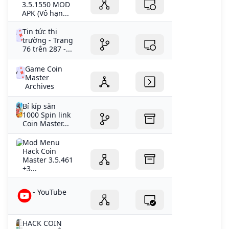
3.5.1550 MOD
APK (Vô hạn...
Tin tức thị
trường - Trang
76 trên 287 -...
Game Coin
Master
Archives
Bí kíp săn
1000 Spin link
Coin Master...
Mod Menu
Hack Coin
Master 3.5.461
+3...
- YouTube
HACK COIN