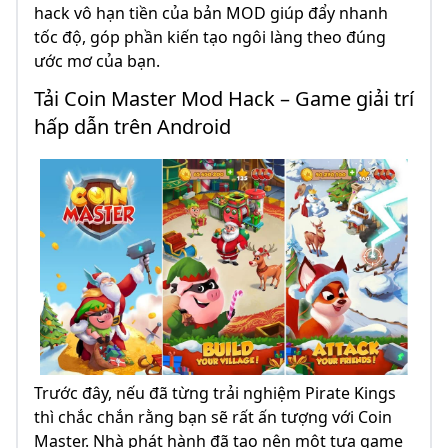
hack vô hạn tiền của bản MOD giúp đẩy nhanh
tốc độ, góp phần kiến tạo ngôi làng theo đúng
ước mơ của bạn.
Tải Coin Master Mod Hack – Game giải trí
hấp dẫn trên Android
Trước đây, nếu đã từng trải nghiệm Pirate Kings
thì chắc chắn rằng bạn sẽ rất ấn tượng với Coin
Master. Nhà phát hành đã tạo nên một tựa game