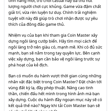
tính năng mới, trò chơi casual này đã thu hút
lượng người chơi cực khủng. Game vừa đậm chất
giải trí, vừa rèn luyện tư duy. Chính trải nghiệm
tuyệt vời này đã giúp trò chơi nhận được sự yêu
thích của đông đảo game thủ.
Nhiệm vụ của bạn khi tham gia Coin Master xây
dựng ngôi làng cướp biển. Hãy tìm mọi cách để
ngôi làng trở nên giàu có, mạnh mẽ. Khi có đủ sức
mạnh, bạn sẽ nắm trong tay quyền lực. Bên cạnh
việc xây dựng, bạn cần bảo vệ ngôi làng trước sự
phá hoạt của kẻ địch.
Bạn có muốn du hành vượt thời gian cùng những
nhân vật đặc biệt trong Coin Master? Đặt chân tới
vùng đất kỳ lạ, đầy phép thuật. Nâng cao tinh
thần, chiến đấu hết mình trong hình ảnh mà bạn
xây dựng. Cuộc du hành đầy ngoạn mục này sẽ có
kết quả thế nào? Ngay khi tải Coin Master bạn sẽ