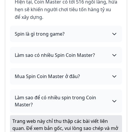
Hiện tại, Coin Master có tới 516 ngôi làng, hứa
hẹn sẽ khiến người chơi tiêu tốn hàng tỷ xu
để xây dựng.
Spin là gì trong game?
Làm sao có nhiều Spin Coin Master?
Mua Spin Coin Master ở đâu?
Làm sao để có nhiều spin trong Coin
Master?
Trang web này chỉ thu thập các bài viết liên
quan. Để xem bản gốc, vui lòng sao chép và mở