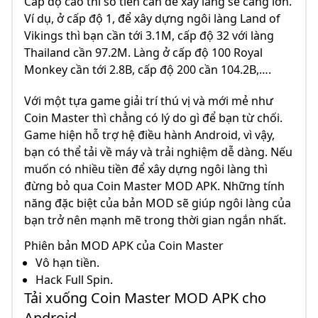
Cấp độ cao thì số tiền cần để xây làng sẽ càng lớn.
Ví dụ, ở cấp độ 1, để xây dựng ngôi làng Land of
Vikings thì bạn cần tới 3.1M, cấp độ 32 với làng
Thailand cần 97.2M. Làng ở cấp độ 100 Royal
Monkey cần tới 2.8B, cấp độ 200 cần 104.2B,….
Với một tựa game giải trí thú vị và mới mẻ như
Coin Master thì chẳng có lý do gì để bạn từ chối.
Game hiện hỗ trợ hệ điều hành Android, vì vậy,
bạn có thể tải về máy và trải nghiệm dễ dàng. Nếu
muốn có nhiều tiền để xây dựng ngôi làng thì
đừng bỏ qua Coin Master MOD APK. Những tính
năng đặc biệt của bản MOD sẽ giúp ngôi làng của
bạn trở nên mạnh mẽ trong thời gian ngắn nhất.
Phiên bản MOD APK của Coin Master
Vô hạn tiền.
Hack Full Spin.
Tải xuống Coin Master MOD APK cho
Android