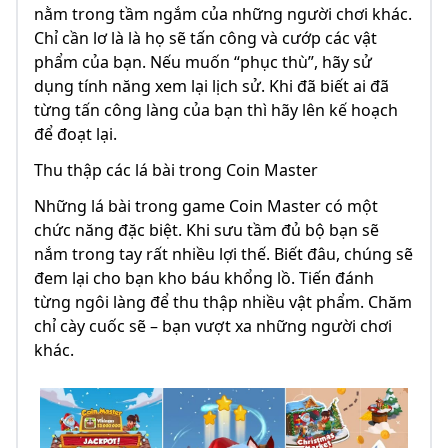
nằm trong tầm ngắm của những người chơi khác.
Chỉ cần lơ là là họ sẽ tấn công và cướp các vật
phẩm của bạn. Nếu muốn “phục thù”, hãy sử
dụng tính năng xem lại lịch sử. Khi đã biết ai đã
từng tấn công làng của bạn thì hãy lên kế hoạch
để đoạt lại.
Thu thập các lá bài trong Coin Master
Những lá bài trong game Coin Master có một
chức năng đặc biệt. Khi sưu tầm đủ bộ bạn sẽ
nắm trong tay rất nhiều lợi thế. Biết đâu, chúng sẽ
đem lại cho bạn kho báu khổng lồ. Tiến đánh
từng ngôi làng để thu thập nhiều vật phẩm. Chăm
chỉ cày cuốc sẽ – bạn vượt xa những người chơi
khác.