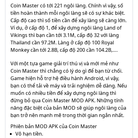
Coin Master có tới 221 ngôi làng. Chính vì vậy, số
tiền hoàn thành mỗi ngôi làng sẽ có sự khác biệt.
Cấp độ cao thì số tiền cần để xây làng sẽ càng lớn.
Ví dụ, ở cấp độ 1, để xây dựng ngôi làng Land of
Vikings thì bạn cần tới 3.1M, cấp độ 32 với làng
Thailand cần 97.2M. Làng ở cấp độ 100 Royal
Monkey cần tới 2.8B, cấp độ 200 cần 104.2B,….
Với một tựa game giải trí thú vị và mới mẻ như
Coin Master thì chẳng có lý do gì để bạn từ chối.
Game hiện hỗ trợ hệ điều hành Android, vì vậy,
bạn có thể tải về máy và trải nghiệm dễ dàng. Nếu
muốn có nhiều tiền để xây dựng ngôi làng thì
đừng bỏ qua Coin Master MOD APK. Những tính
năng đặc biệt của bản MOD sẽ giúp ngôi làng của
bạn trở nên mạnh mẽ trong thời gian ngắn nhất.
Phiên bản MOD APK của Coin Master
Vô hạn tiền.