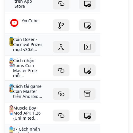
trên App
Store
- YouTube
Coin Dozer -
Carnival Prizes
mod v30.6...
Cách nhận
Spins Coin
Master Free
mỗi...
Cách tải game
Coin Master
trên Android...
Muscle Boy
Mod APK 1.26
(Unlimited...
07 Cách nhận