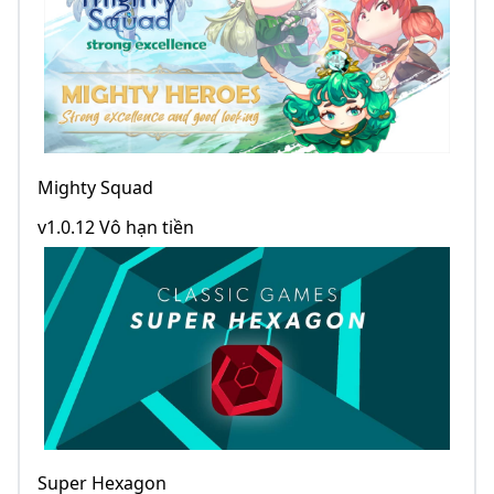
Mighty Squad
v1.0.12 Vô hạn tiền
Super Hexagon