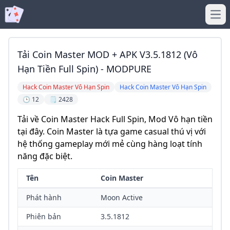
Ope
Tải Coin Master MOD + APK V3.5.1812 (Vô
Hạn Tiền Full Spin) - MODPURE
Hack Coin Master Vô Hạn Spin
Hack Coin Master Vô Hạn Spin
🕒 12
🗒️ 2428
Tải về Coin Master Hack Full Spin, Mod Vô hạn tiền
tại đây. Coin Master là tựa game casual thú vị với
hệ thống gameplay mới mẻ cùng hàng loạt tính
năng đặc biệt.
Tên
Coin Master
Phát hành
Moon Active
Phiên bản
3.5.1812